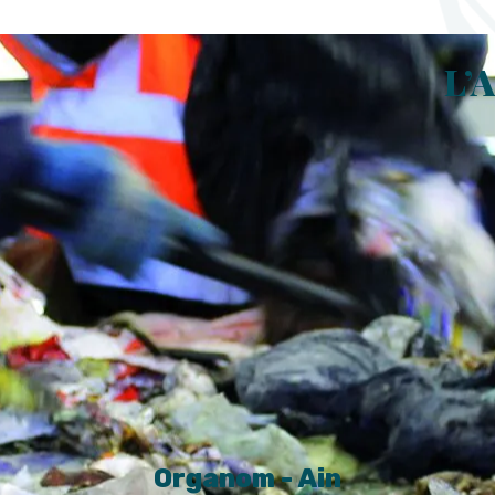
L’
Organom - Ain