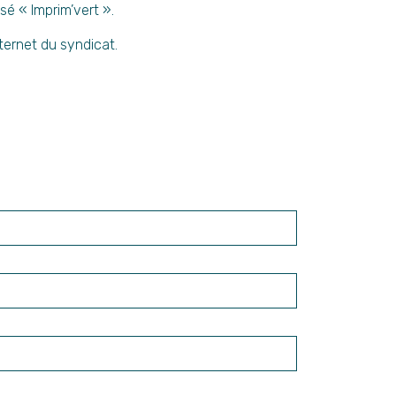
isé « Imprim’vert ».
nternet du syndicat.